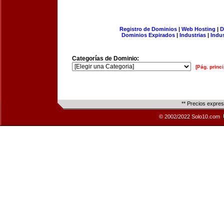
Registro de Dominios
|
Web Hosting
|
D
Dominios Expirados
|
Industrias
|
Indu
Categorías de Dominio:
[Pág. princi
** Precios expre
© 2002/2022 Solo10.com