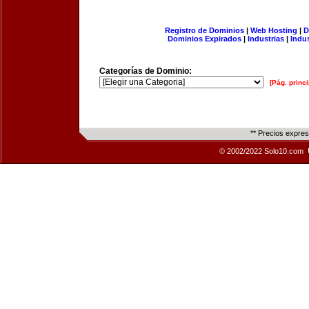
Registro de Dominios
|
Web Hosting
|
D
Dominios Expirados
|
Industrias
|
Indu
Categorías de Dominio:
[Pág. princi
** Precios expre
© 2002/2022 Solo10.com