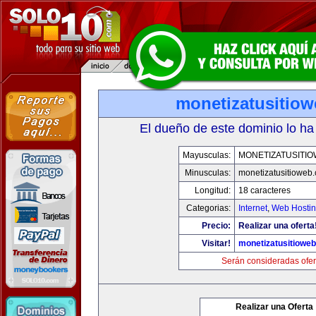
monetizatusitio
El dueño de este dominio lo ha
Mayusculas:
MONETIZATUSITI
Minusculas:
monetizatusitioweb
Longitud:
18 caracteres
Categorias:
Internet
,
Web Hostin
Precio:
Realizar una oferta
Visitar!
monetizatusitiowe
Serán consideradas ofer
Realizar una Oferta