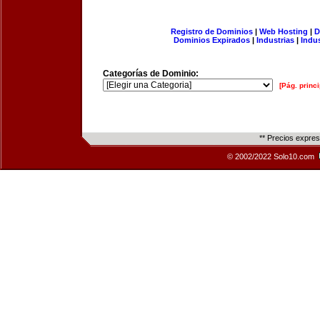
Registro de Dominios
|
Web Hosting
|
D
Dominios Expirados
|
Industrias
|
Indu
Categorías de Dominio:
[Pág. princi
** Precios expre
© 2002/2022 Solo10.com