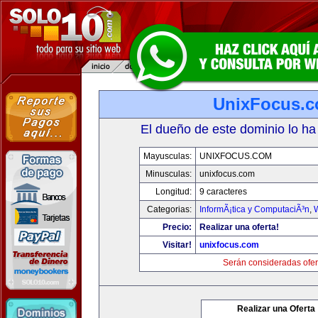
UnixFocus.
El dueño de este dominio lo ha
Mayusculas:
UNIXFOCUS.COM
Minusculas:
unixfocus.com
Longitud:
9 caracteres
Categorias:
InformÃ¡tica y ComputaciÃ³n
,
Precio:
Realizar una oferta!
Visitar!
unixfocus.com
Serán consideradas ofer
Realizar una Oferta