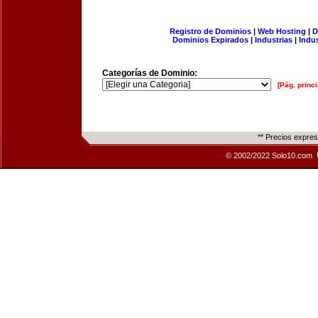
Registro de Dominios
|
Web Hosting
|
D
Dominios Expirados
|
Industrias
|
Indu
Categorías de Dominio:
[Pág. princi
** Precios expre
© 2002/2022 Solo10.com