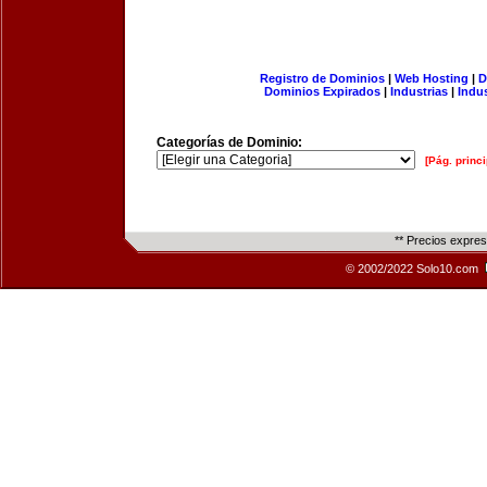
Registro de Dominios
|
Web Hosting
|
D
Dominios Expirados
|
Industrias
|
Indu
Categorías de Dominio:
[Pág. princi
** Precios expre
© 2002/2022 Solo10.com