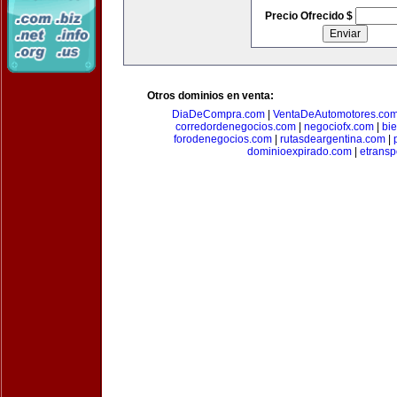
Precio Ofrecido $
Otros dominios en venta:
DiaDeCompra.com
|
VentaDeAutomotores.co
corredordenegocios.com
|
negociofx.com
|
bi
forodenegocios.com
|
rutasdeargentina.com
|
dominioexpirado.com
|
etransp