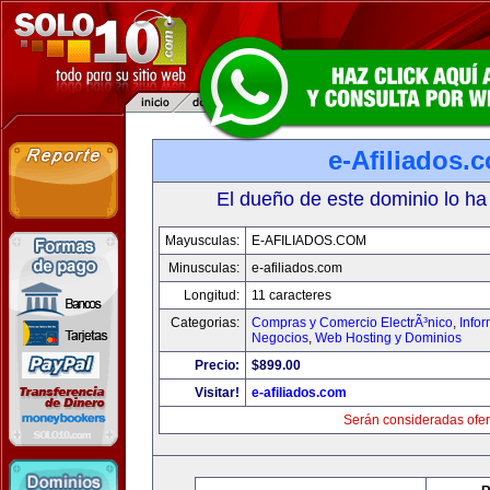
e-Afiliados.
El dueño de este dominio lo ha
Mayusculas:
E-AFILIADOS.COM
Minusculas:
e-afiliados.com
Longitud:
11 caracteres
Categorias:
Compras y Comercio ElectrÃ³nico
,
Info
Negocios
,
Web Hosting y Dominios
Precio:
$899.00
Visitar!
e-afiliados.com
Serán consideradas ofer