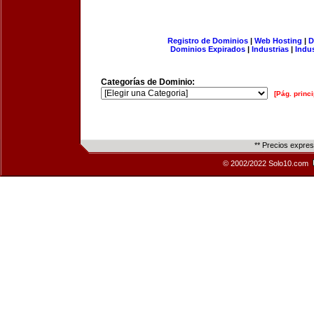
Registro de Dominios
|
Web Hosting
|
D
Dominios Expirados
|
Industrias
|
Indu
Categorías de Dominio:
[Pág. princi
** Precios expre
© 2002/2022 Solo10.com