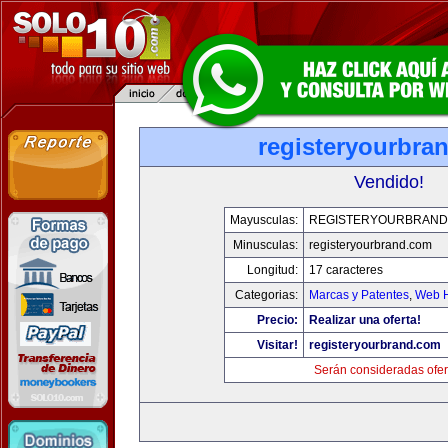
registeryourbra
Vendido!
Mayusculas:
REGISTERYOURBRAND
Minusculas:
registeryourbrand.com
Longitud:
17 caracteres
Categorias:
Marcas y Patentes
,
Web H
Precio:
Realizar una oferta!
Visitar!
registeryourbrand.com
Serán consideradas ofer