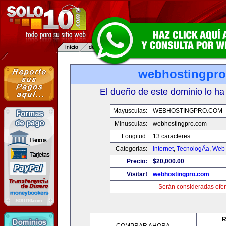
webhostingpr
El dueño de este dominio lo ha
Mayusculas:
WEBHOSTINGPRO.COM
Minusculas:
webhostingpro.com
Longitud:
13 caracteres
Categorias:
Internet
,
TecnologÃ­a
,
Web 
Precio:
$20,000.00
Visitar!
webhostingpro.com
Serán consideradas ofer
R