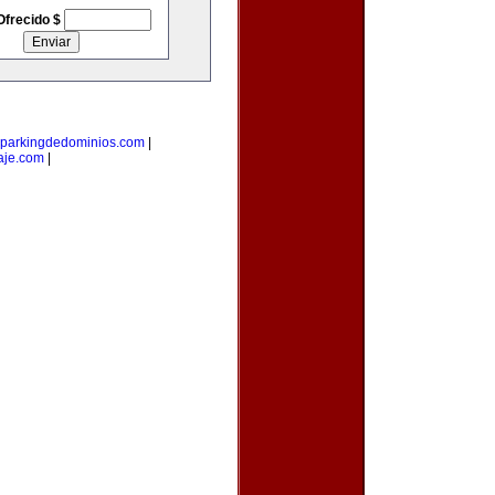
Ofrecido $
parkingdedominios.com
|
aje.com
|