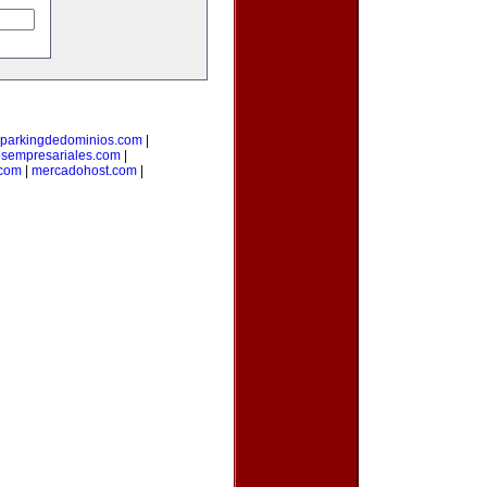
parkingdedominios.com
|
osempresariales.com
|
.com
|
mercadohost.com
|