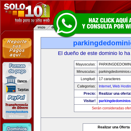
parkingdedomin
El dueño de este dominio lo ha
Mayusculas:
PARKINGDEDOMIN
Minusculas:
parkingdedominios
Longitud:
17 caracteres
Categorias:
Internet
,
Web Hostin
Precio:
Realizar una oferta
Visitar!
parkingdedominio
Serán consideradas ofer
Realizar una Oferta