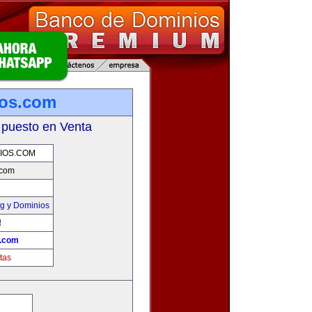
ios.com
 puesto en Venta
IOS.COM
.com
g y Dominios
!
s.com
tas