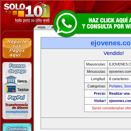
ejovenes.c
Vendido!
Mayusculas:
EJOVENES.
Minusculas:
ejovenes.co
Longitud:
8 caracteres
Categorias:
Portales
,
Soc
Precio:
Realizar una 
Visitar!
ejovenes.co
Serán consideradas ofer