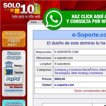
e-Soporte.c
El dueño de este dominio lo ha
Mayusculas:
E-SOPORTE.COM
Minusculas:
e-soporte.com
Longitud:
9 caracteres
Categorias:
Compras y Comercio ElectrÃ³nico
,
Info
TecnologÃ­a
,
Web Hosting y Dominios
Precio:
$800.00
Visitar!
e-soporte.com
Serán consideradas ofer