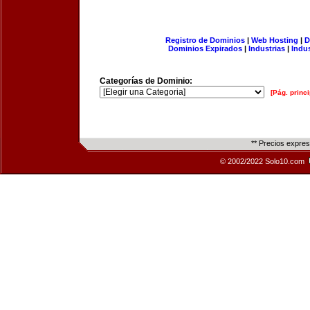
Registro de Dominios
|
Web Hosting
|
D
Dominios Expirados
|
Industrias
|
Indu
Categorías de Dominio:
[Pág. princi
** Precios expre
© 2002/2022 Solo10.com