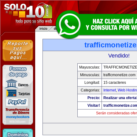
trafficmonetiz
Vendido!
Mayusculas:
TRAFFICMONETIZ
Minusculas:
trafficmonetize.com
Longitud:
15 caracteres
Categorias:
Internet
,
Web Hostin
Precio:
Realizar una oferta
Visitar!
trafficmonetize.co
Serán consideradas ofer