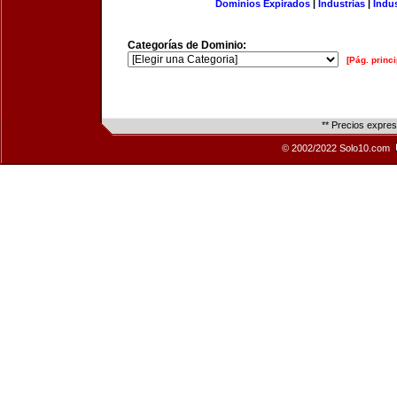
Dominios Expirados
|
Industrias
|
Indu
Categorías de Dominio:
[Pág. princi
** Precios expre
© 2002/2022 Solo10.com