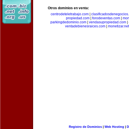
Otros dominios en venta:
centrodeteletrabajo.com
|
clasificadosdenegocios
propiedad.com
|
forodeventas.com
|
mon
parkingdedominio.com
|
vendasupropiedad.com
|
ventadebienesraices.com
|
monetizar.net
Registro de Dominios
|
Web Hosting
|
D