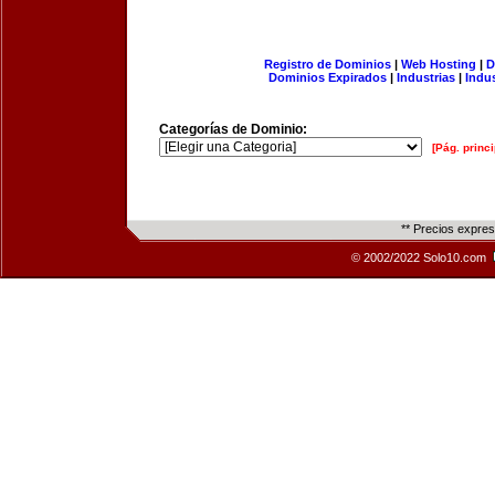
Registro de Dominios
|
Web Hosting
|
D
Dominios Expirados
|
Industrias
|
Indu
Categorías de Dominio:
[Pág. princi
** Precios expre
© 2002/2022 Solo10.com