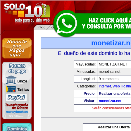
monetizar.n
El dueño de este dominio lo ha
Mayusculas:
MONETIZAR.NET
Minusculas:
monetizar.net
Longitud:
9 caracteres
Categorias:
Internet
,
Web Hostin
Precio:
Realizar una oferta
Visitar!
monetizar.net
Serán consideradas ofer
Realizar una Oferta