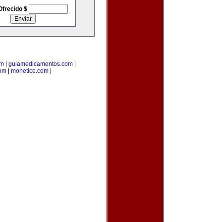
Ofrecido $
om
|
guiamedicamentos.com
|
com
|
monetice.com
|