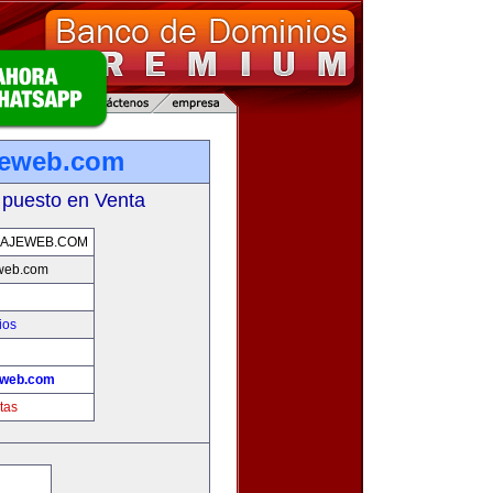
jeweb.com
 puesto en Venta
DAJEWEB.COM
web.com
ios
eweb.com
tas