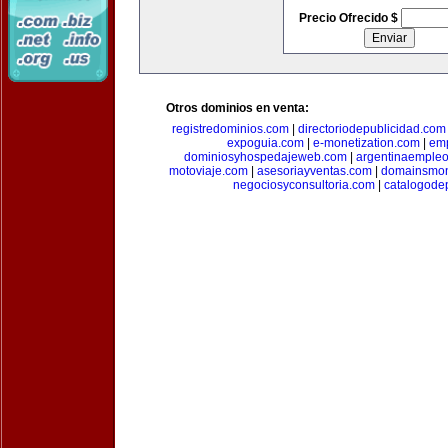
Precio Ofrecido $
Otros dominios en venta:
registredominios.com
|
directoriodepublicidad.com
expoguia.com
|
e-monetization.com
|
emp
dominiosyhospedajeweb.com
|
argentinaemple
motoviaje.com
|
asesoriayventas.com
|
domainsmon
negociosyconsultoria.com
|
catalogode