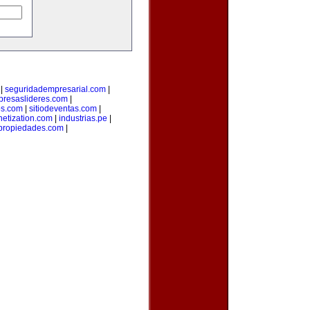
|
seguridadempresarial.com
|
resaslideres.com
|
os.com
|
sitiodeventas.com
|
etization.com
|
industrias.pe
|
propiedades.com
|