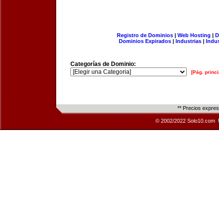
Registro de Dominios
|
Web Hosting
|
D
Dominios Expirados
|
Industrias
|
Indu
Categorías de Dominio:
[Pág. princi
** Precios expre
© 2002/2022 Solo10.com