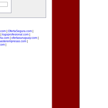
.com
|
OfertaSegura.com
|
|
logoprofesional.com
|
via.com
|
ofertasuruguay.com
|
asterempresas.com
|
com
|