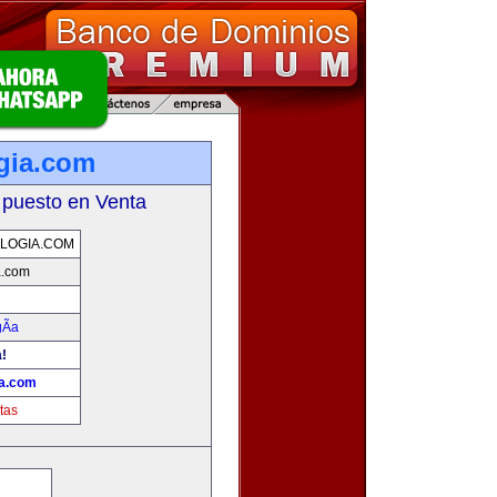
gia.com
 puesto en Venta
LOGIA.COM
a.com
Ã­a
a!
ia.com
tas