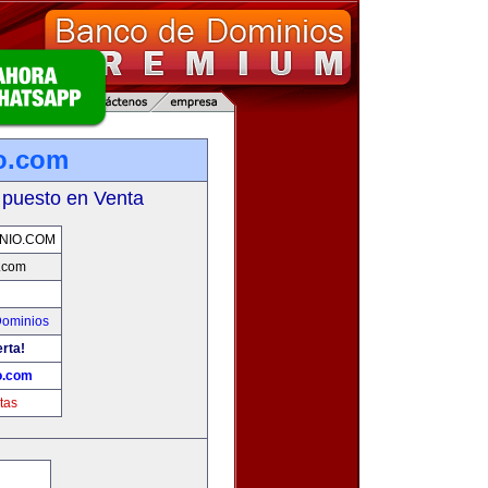
o.com
 puesto en Venta
NIO.COM
.com
Dominios
erta!
o.com
tas