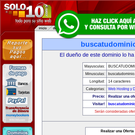
buscatudomini
El dueño de este dominio lo ha
Mayusculas:
BUSCATUDOMI
Minusculas:
buscatudominio
Longitud:
14 caracteres
Categorias:
Web Hosting y 
Precio:
Realizar una of
Visitar!
buscatudomini
Serán consideradas ofer
Realizar una Oferta