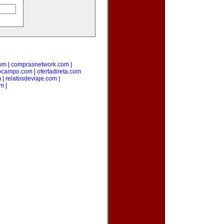
com
|
comprasnetwork.com
|
ocampo.com
|
ofertadireta.com
m
|
relatosdeviaje.com
|
om
|