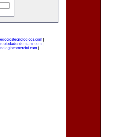
egociostecnologicos.com
|
ropiedadesdemiami.com
|
cnologiacomercial.com
|