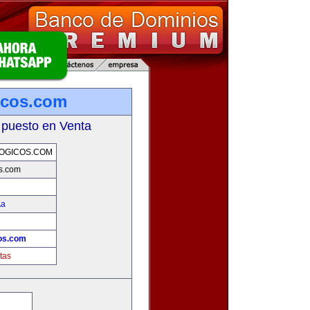
icos.com
 puesto en Venta
OGICOS.COM
s.com
­a
os.com
tas