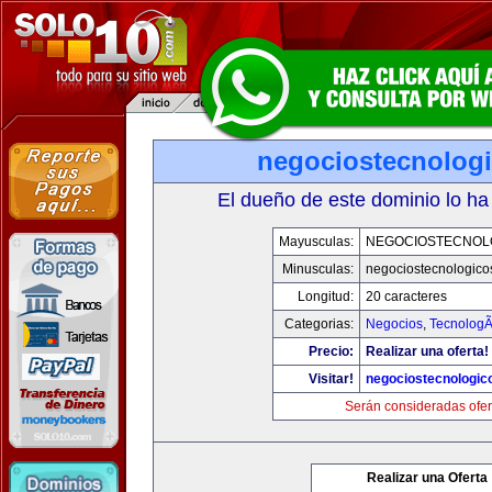
negociostecnolog
El dueño de este dominio lo ha
Mayusculas:
NEGOCIOSTECNOL
Minusculas:
negociostecnologico
Longitud:
20 caracteres
Categorias:
Negocios
,
TecnologÃ
Precio:
Realizar una oferta!
Visitar!
negociostecnologic
Serán consideradas ofer
Realizar una Oferta