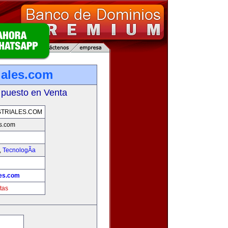
iales.com
 puesto en Venta
TRIALES.COM
es.com
,
TecnologÃ­a
les.com
tas