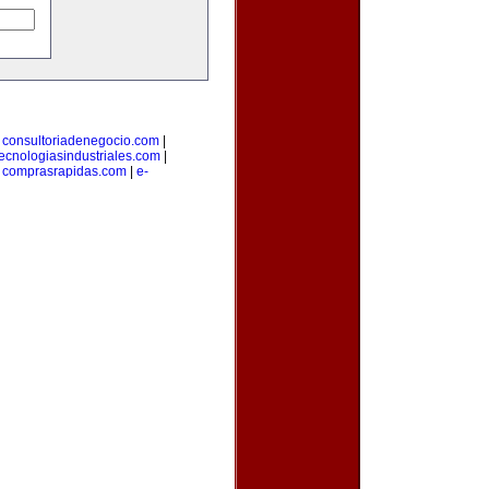
|
consultoriadenegocio.com
|
tecnologiasindustriales.com
|
|
comprasrapidas.com
|
e-