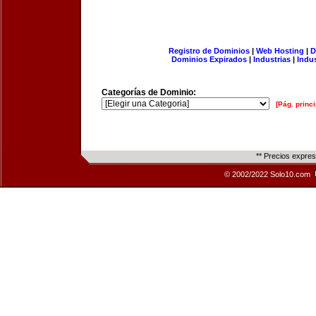
Registro de Dominios
|
Web Hosting
|
D
Dominios Expirados
|
Industrias
|
Indu
Categorías de Dominio:
[Pág. princi
** Precios expre
© 2002/2022 Solo10.com