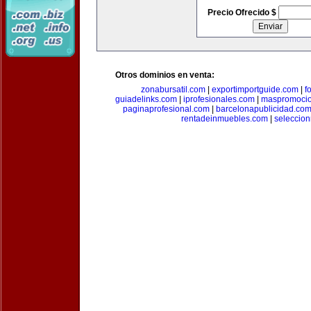
Precio Ofrecido $
Otros dominios en venta:
zonabursatil.com
|
exportimportguide.com
|
f
guiadelinks.com
|
iprofesionales.com
|
maspromoci
paginaprofesional.com
|
barcelonapublicidad.co
rentadeinmuebles.com
|
seleccio