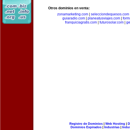
Otros dominios en venta:
zonamarketing.com
|
selecciondequesos.com
guiaradio.com
|
planeatusviajes.com
|
for
franquiciagratis.com
|
futurosolar.com
|
ge
Registro de Dominios
|
Web Hosting
|
D
Dominios Expirados
|
Industrias
|
Indu