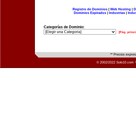
Registro de Dominios
|
Web Hosting
|
D
Dominios Expirados
|
Industrias
|
Indu
Categorías de Dominio:
[Pág. princi
** Precios expre
© 2002/2022 Solo10.com