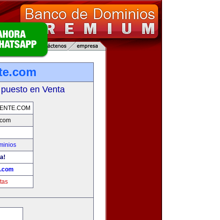
nte.com
 puesto en Venta
GENTE.COM
.com
minios
a!
e.com
tas