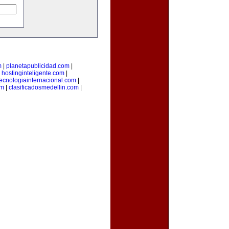
m
|
planetapublicidad.com
|
|
hostinginteligente.com
|
tecnologiainternacional.com
|
om
|
clasificadosmedellin.com
|