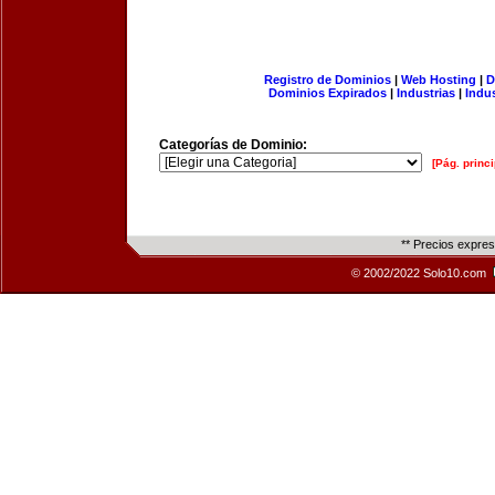
Registro de Dominios
|
Web Hosting
|
D
Dominios Expirados
|
Industrias
|
Indu
Categorías de Dominio:
[Pág. princi
** Precios expre
© 2002/2022 Solo10.com