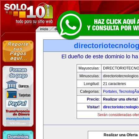
directoriotecnolo
El dueño de este dominio lo ha
Mayusculas:
DIRECTORIOTECNO
Minusculas:
directoriotecnologic
Longitud:
21 caracteres
Categorias:
Portales
,
TecnologÃ­a
Precio:
Realizar una oferta!
Visitar!
directoriotecnologi
Serán consideradas ofer
Realizar una Oferta