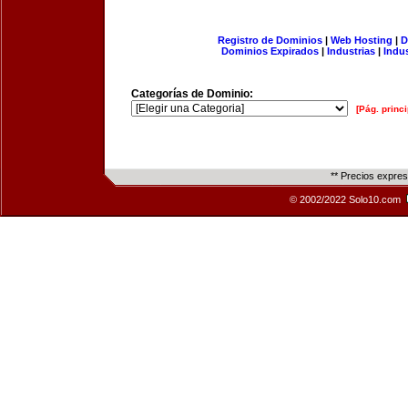
Registro de Dominios
|
Web Hosting
|
D
Dominios Expirados
|
Industrias
|
Indu
Categorías de Dominio:
[Pág. princi
** Precios expre
© 2002/2022 Solo10.com