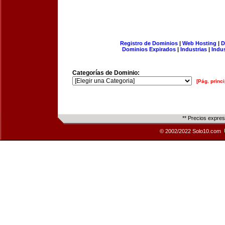
Registro de Dominios
|
Web Hosting
|
D
Dominios Expirados
|
Industrias
|
Indu
Categorías de Dominio:
[Pág. princi
** Precios expre
© 2002/2022 Solo10.com