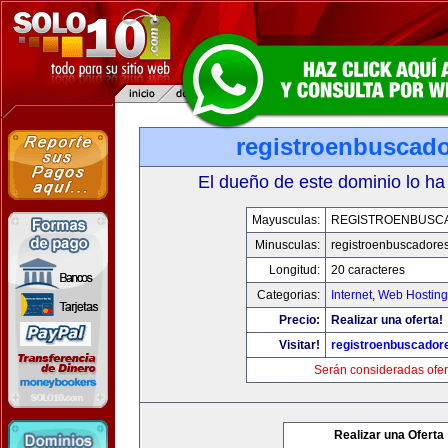
registroenbuscad
El dueño de este dominio lo ha
Mayusculas:
REGISTROENBUSC
Minusculas:
registroenbuscadore
Longitud:
20 caracteres
Categorias:
Internet
,
Web Hosting
Precio:
Realizar una oferta!
Visitar!
registroenbuscador
Serán consideradas ofer
Realizar una Oferta