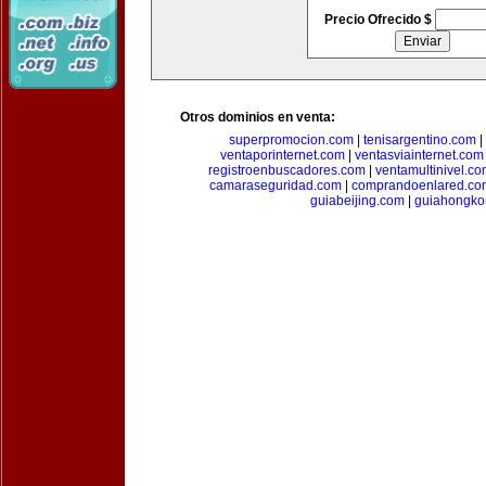
Precio Ofrecido $
Otros dominios en venta:
superpromocion.com
|
tenisargentino.com
|
ventaporinternet.com
|
ventasviainternet.com
registroenbuscadores.com
|
ventamultinivel.c
camaraseguridad.com
|
comprandoenlared.co
guiabeijing.com
|
guiahongko