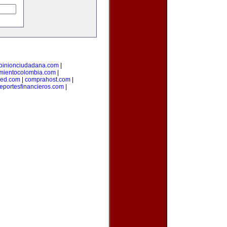
pinionciudadana.com
|
mientocolombia.com
|
red.com
|
comprahost.com
|
reportesfinancieros.com
|