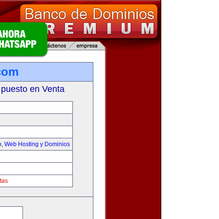
com
 puesto en Venta
o
,
Web Hosting y Dominios
tas