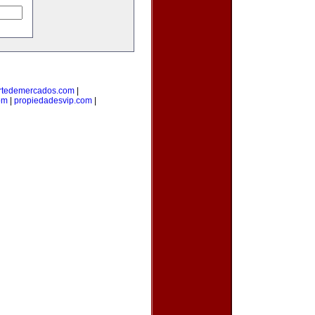
rtedemercados.com
|
om
|
propiedadesvip.com
|