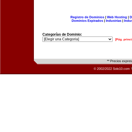
Registro de Dominios
|
Web Hosting
|
D
Dominios Expirados
|
Industrias
|
Indu
Categorías de Dominio:
[Pág. princi
** Precios expre
© 2002/2022 Solo10.com