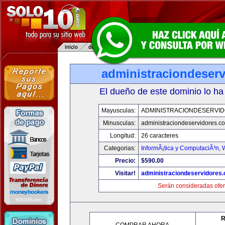
administraciondeser
El dueño de este dominio lo ha
Mayusculas:
ADMINISTRACIONDESERVI
Minusculas:
administraciondeservidores.c
Longitud:
26 caracteres
Categorias:
InformÃ¡tica y ComputaciÃ³n
,
Precio:
$590.00
Visitar!
administraciondeservidores
Serán consideradas ofer
R