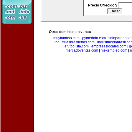
Precio Ofrecido $
Otros dominios en venta:
muyfamoso.com
|
pymedata.com
|
soloparanosot
industriasbrasileiras.com
|
industriasdobrasil.co
efutbolista.com
|
empresaslocales.com
|
g
mercadoventas.com
|
mexempleo.com
|
m