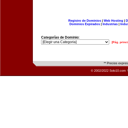
Registro de Dominios
|
Web Hosting
|
D
Dominios Expirados
|
Industrias
|
Indu
Categorías de Dominio:
[Pág. princi
** Precios expre
© 2002/2022 Solo10.com