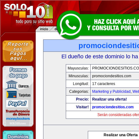
promociondesiti
El dueño de este dominio lo ha
Mayusculas:
PROMOCIONDESITIOS.C
Minusculas:
promociondesitios.com
Longitud:
17 caracteres
Categorias:
Marketing y Publicidad
,
Web
Precio:
Realizar una oferta!
Visitar!
promociondesitios.com
Serán consideradas ofer
Realizar una Oferta