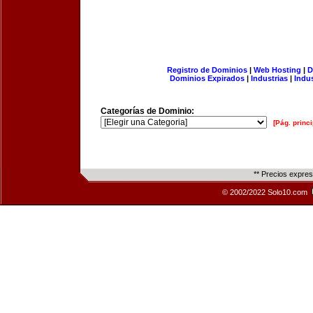
Registro de Dominios
|
Web Hosting
|
D
Dominios Expirados
|
Industrias
|
Indu
Categorías de Dominio:
[Pág. princi
** Precios expre
© 2002/2022 Solo10.com