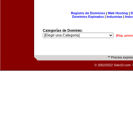
Registro de Dominios
|
Web Hosting
|
D
Dominios Expirados
|
Industrias
|
Indu
Categorías de Dominio:
[Pág. princi
** Precios expre
© 2002/2022 Solo10.com