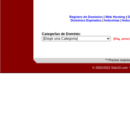
Registro de Dominios
|
Web Hosting
|
D
Dominios Expirados
|
Industrias
|
Indu
Categorías de Dominio:
[Pág. princi
** Precios expre
© 2002/2022 Solo10.com