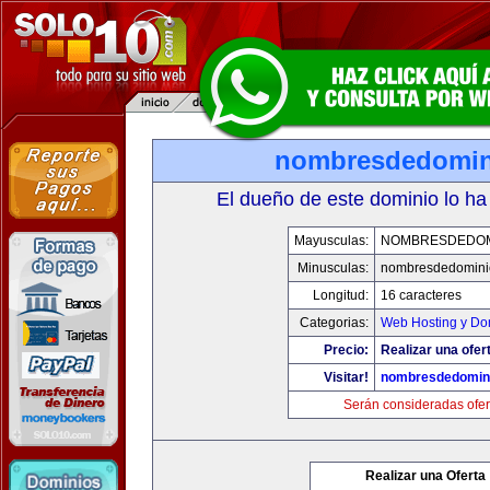
nombresdedomin
El dueño de este dominio lo ha
Mayusculas:
NOMBRESDEDOMI
Minusculas:
nombresdedominio
Longitud:
16 caracteres
Categorias:
Web Hosting y Do
Precio:
Realizar una ofer
Visitar!
nombresdedomini
Serán consideradas ofer
Realizar una Oferta