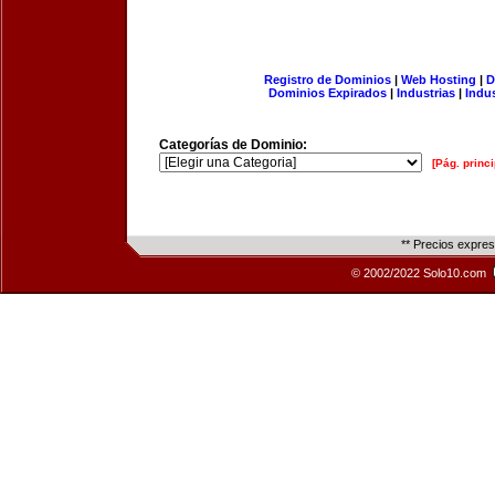
Registro de Dominios
|
Web Hosting
|
D
Dominios Expirados
|
Industrias
|
Indu
Categorías de Dominio:
[Pág. princi
** Precios expre
© 2002/2022 Solo10.com