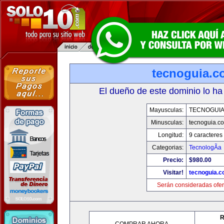
tecnoguia.c
El dueño de este dominio lo ha
Mayusculas:
TECNOGUI
Minusculas:
tecnoguia.c
Longitud:
9 caracteres
Categorias:
TecnologÃ­a
Precio:
$980.00
Visitar!
tecnoguia.
Serán consideradas ofer
R