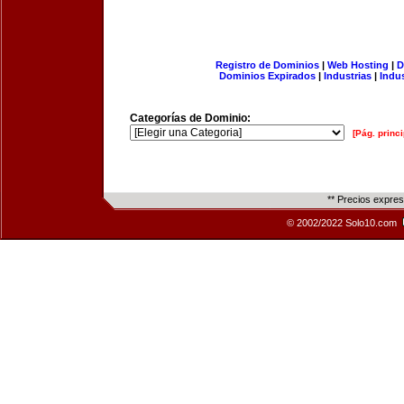
Registro de Dominios
|
Web Hosting
|
D
Dominios Expirados
|
Industrias
|
Indu
Categorías de Dominio:
[Pág. princi
** Precios expre
© 2002/2022 Solo10.com