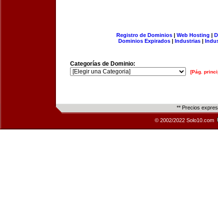
Registro de Dominios
|
Web Hosting
|
D
Dominios Expirados
|
Industrias
|
Indu
Categorías de Dominio:
[Pág. princi
** Precios expre
© 2002/2022 Solo10.com