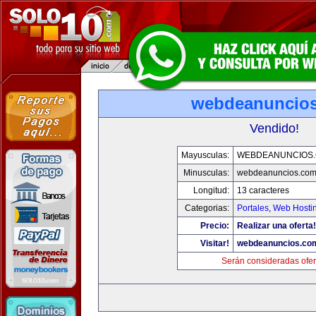
webdeanuncio
Vendido!
Mayusculas:
WEBDEANUNCIOS
Minusculas:
webdeanuncios.co
Longitud:
13 caracteres
Categorias:
Portales
,
Web Hostin
Precio:
Realizar una oferta!
Visitar!
webdeanuncios.co
Serán consideradas ofer