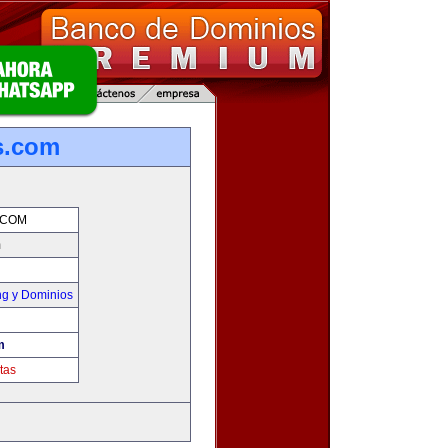
s.com
.COM
m
g y Dominios
m
tas