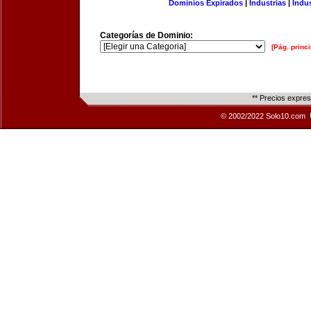
Dominios Expirados
|
Industrias
|
Indu
Categorías de Dominio:
[Pág. princi
** Precios expre
© 2002/2022 Solo10.com