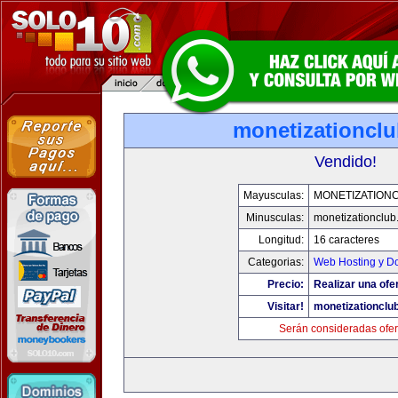
monetizationcl
Vendido!
Mayusculas:
MONETIZATION
Minusculas:
monetizationclub
Longitud:
16 caracteres
Categorias:
Web Hosting y D
Precio:
Realizar una ofer
Visitar!
monetizationclu
Serán consideradas ofer