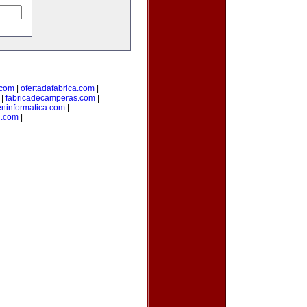
.com
|
ofertadafabrica.com
|
|
fabricadecamperas.com
|
eninformatica.com
|
n.com
|