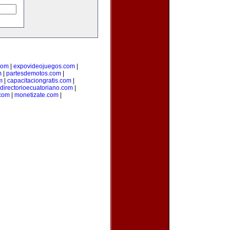
com
|
expovideojuegos.com
|
m
|
partesdemotos.com
|
m
|
capacitaciongratis.com
|
directorioecuatoriano.com
|
.com
|
monetizate.com
|