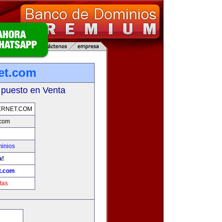
net.com
 puesto en Venta
ERNET.COM
.com
inios
a!
t.com
tas