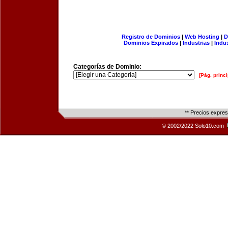
Registro de Dominios
|
Web Hosting
|
D
Dominios Expirados
|
Industrias
|
Indu
Categorías de Dominio:
[Pág. princi
** Precios expre
© 2002/2022 Solo10.com