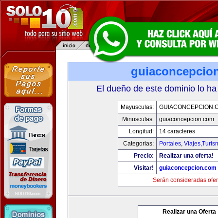
guiaconcepcio
El dueño de este dominio lo ha
Mayusculas:
GUIACONCEPCION.
Minusculas:
guiaconcepcion.com
Longitud:
14 caracteres
Categorias:
Portales
,
Viajes,Turi
Precio:
Realizar una oferta!
Visitar!
guiaconcepcion.com
Serán consideradas ofer
Realizar una Oferta