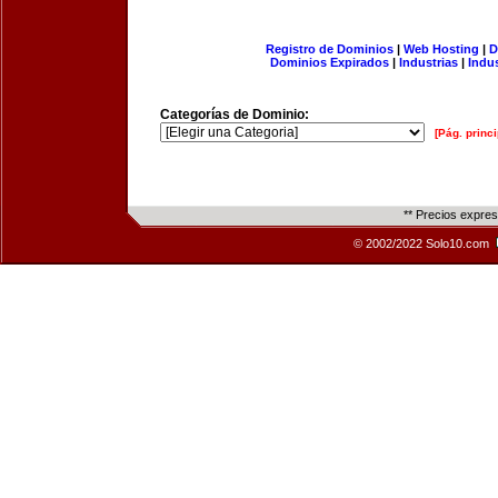
Registro de Dominios
|
Web Hosting
|
D
Dominios Expirados
|
Industrias
|
Indu
Categorías de Dominio:
[Pág. princi
** Precios expre
© 2002/2022 Solo10.com