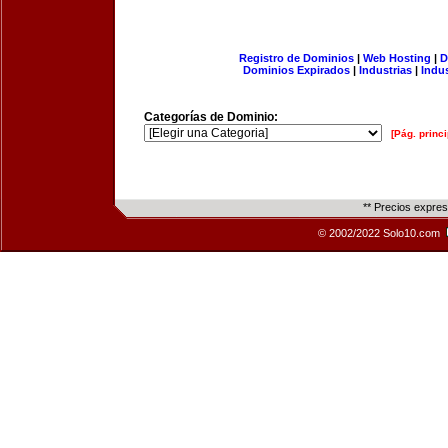
Registro de Dominios
|
Web Hosting
|
D
Dominios Expirados
|
Industrias
|
Indu
Categorías de Dominio:
[Pág. princi
** Precios expre
© 2002/2022 Solo10.com