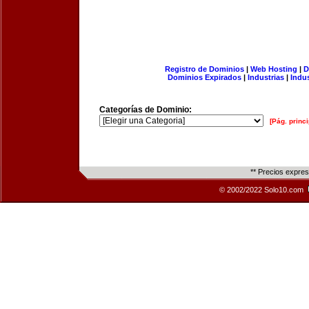
Registro de Dominios
|
Web Hosting
|
D
Dominios Expirados
|
Industrias
|
Indu
Categorías de Dominio:
[Pág. princi
** Precios expre
© 2002/2022 Solo10.com