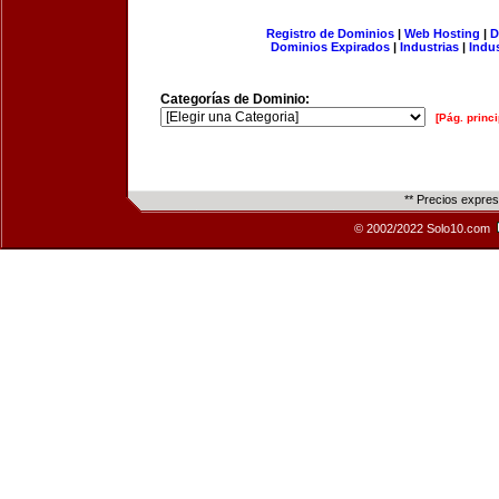
Registro de Dominios
|
Web Hosting
|
D
Dominios Expirados
|
Industrias
|
Indu
Categorías de Dominio:
[Pág. princi
** Precios expre
© 2002/2022 Solo10.com