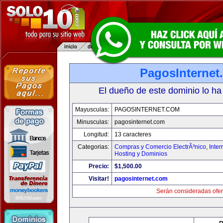
PagosInternet
El dueño de este dominio lo ha
Mayusculas:
PAGOSINTERNET.COM
Minusculas:
pagosinternet.com
Longitud:
13 caracteres
Categorias:
Compras y Comercio ElectrÃ³nico
,
Inter
Hosting y Dominios
Precio:
$1,500.00
Visitar!
pagosinternet.com
Serán consideradas ofer