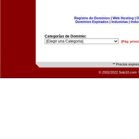
Registro de Dominios
|
Web Hosting
|
D
Dominios Expirados
|
Industrias
|
Indu
Categorías de Dominio:
[Pág. princi
** Precios expre
© 2002/2022 Solo10.com